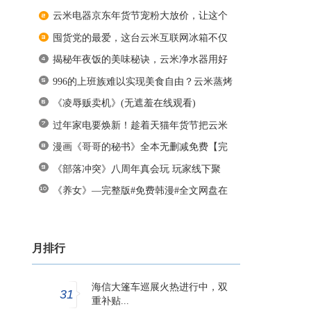
云米电器京东年货节宠粉大放价，让这个
囤货党的最爱，这台云米互联网冰箱不仅
揭秘年夜饭的美味秘诀，云米净水器用好
996的上班族难以实现美食自由？云米蒸烤
《凌辱贩卖机》(无遮羞在线观看)
过年家电要焕新！趁着天猫年货节把云米
漫画《哥哥的秘书》全本无删减免费【完
《部落冲突》八周年真会玩 玩家线下聚
《养女》—完整版#免费韩漫#全文网盘在
月排行
海信大篷车巡展火热进行中，双
31
重补贴...