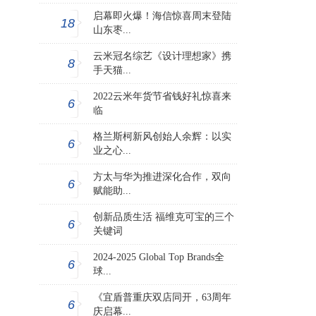
启幕即火爆！海信惊喜周末登陆
18
山东枣...
云米冠名综艺《设计理想家》携
8
手天猫...
2022云米年货节省钱好礼惊喜来
6
临
格兰斯柯新风创始人余辉：以实
6
业之心...
方太与华为推进深化合作，双向
6
赋能助...
创新品质生活 福维克可宝的三个
6
关键词
2024-2025 Global Top Brands全
6
球...
《宜盾普重庆双店同开，63周年
6
庆启幕...