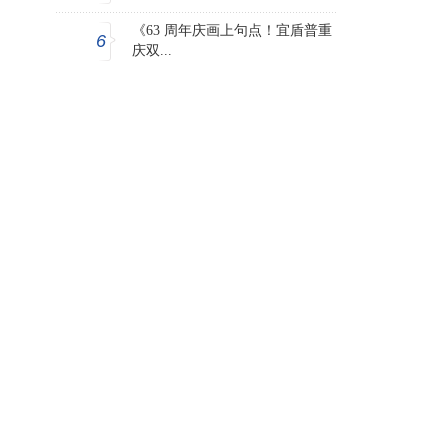
《63 周年庆画上句点！宜盾普重
6
庆双...