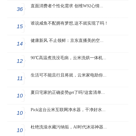
直面消费者个性化需求 创维W92心情...
36
谁说咸鱼不配拥有梦想,这不就实现了吗！
15
健康新风 不止领鲜：京东直播美的空...
14
90℃高温煮洗没毛病，云米洗烘一体机...
12
生活可不能且行且将就，云米家电助你...
11
夏日宅家的正确姿势get了吗?这套清单...
10
Pick这台云米互联网净水器，干净好水...
10
杜绝洗澡水藏污纳垢，AI时代沐浴神器...
10