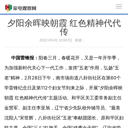
T
o
夕阳余晖映朝霞 红色精神代代
g
传
g
l
2022-03-01 10:04:51 来源：
e
n
中国雷锋报：
阳春三月，春暖花开，又是一年开学季，
a
v
为加强新时代关心下一代工作，发挥“五老”作用，弘扬“五
i
老”精神，2月28日下午，南市场街道八卦街社区在第60个
g
a
学雷锋纪念日及第112个妇女节到来之际，开展“夕阳余晖映
t
朝霞 红色精神代代传”主题活动。和平区关工委常务副主任
i
金慧军、副主任李亚旭，辽宁省少先队校外辅导员、“最美
o
n
沈阳人”宋世辉，八卦街社区“五老”奉献团团长、原和平区妇
联主席、全国“三八”红旗手、全国“优秀女干部”、辽宁省劳