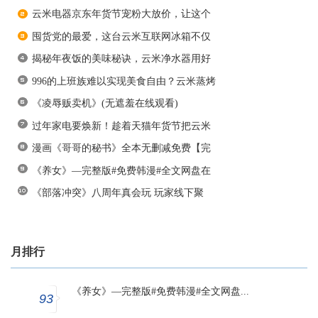
云米电器京东年货节宠粉大放价，让这个
囤货党的最爱，这台云米互联网冰箱不仅
揭秘年夜饭的美味秘诀，云米净水器用好
996的上班族难以实现美食自由？云米蒸烤
《凌辱贩卖机》(无遮羞在线观看)
过年家电要焕新！趁着天猫年货节把云米
漫画《哥哥的秘书》全本无删减免费【完
《养女》—完整版#免费韩漫#全文网盘在
《部落冲突》八周年真会玩 玩家线下聚
月排行
《养女》—完整版#免费韩漫#全文网盘...
93